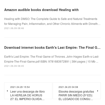
Amazon audible books download Healing with
Healing with DMSO: The Complete Guide to Safe and Natural Treatments
for Managing Pain, Inflammation, and Other Chronic Ailments with Dimeth…
2021.06.09 08:46
Download internet books Earth's Last Empire: The Final Game of Thrones in English 9781683972891
Earth's Last Empire: The Final Game of Thrones. John Hagee Earth-s-Last-
Empire-The-Final-Game.pdf ISBN: 9781683972891 | 384 pages | 10 Mb ...
2021.06.09 08:45
2021.04.23 15:54
2021.04.20 04:08
Leer una descarga de libro
Ebooks descargas gratuitas
LA HEREJIA DE HORUS
PARIR SIN MIEDO (5ª ED):
27: EL IMPERIO OLVIDA…
EL LEGADO DE CONSU…