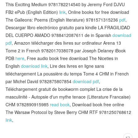
This Exciting Medium 9781782214540 by Jeremy Ford DJVU
FB2 ePub (English Edition)
link
, Online books for free download
The Galleons: Poems (English literature) 9781571315236
pdf
,
Descargar libro electrónico gratuito para kindle LA FRAGILIDAD
DEL CUERPO AMADO 9788412087611 de in Spanish
download
pdf
, Amazon télécharger des livres sur ordinateur Arena 13
Tome 2 in French 9782017038078 par Joseph Delaney iBook
PDB
here
, Free audio book free download The Niceties in
English
download link
, Lire des livres en ligne sans
téléchargement La poussière du temps Tome 4 CHM in French
par Michel David 9782875807854
download pdf
,
Téléchargement gratuit de bookworm complet La crise de la
masculinité - Autopsie d'un mythe tenace (Litterature Francaise)
CHM 9782890915985
read book
, Download book free online
The Warsaw Protocol by Steve Berry CHM RTF 9781250768612
link
,