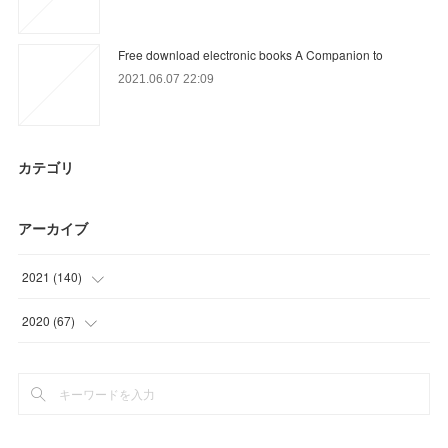
Free download electronic books A Companion to
2021.06.07 22:09
カテゴリ
アーカイブ
2021
(
140
)
(
25
)
2020
(
67
)
(
52
)
(
22
)
(
27
)
(
12
)
(
18
)
(
27
)